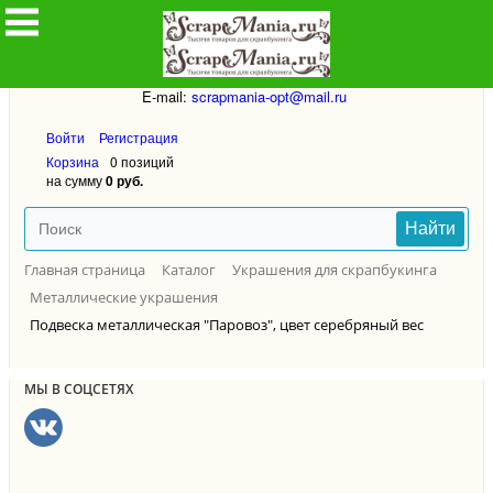
8912-8912-832
Написать личное сообщение в ВК
E-mail:
scrapmania-opt@mail.ru
Войти
Регистрация
Корзина
0 позиций
на сумму
0 руб.
Найти
Главная страница
Каталог
Украшения для скрапбукинга
Металлические украшения
Подвеска металлическая "Паровоз", цвет серебряный вес
МЫ В СОЦСЕТЯХ