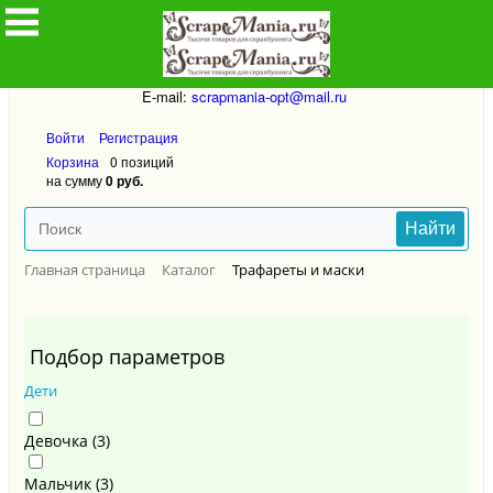
8912-8912-832
Написать личное сообщение в ВК
E-mail:
scrapmania-opt@mail.ru
Войти
Регистрация
Корзина
0 позиций
на сумму
0 руб.
Найти
Главная страница
Каталог
Трафареты и маски
Подбор параметров
Дети
Девочка (
3
)
Мальчик (
3
)